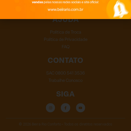
qualidade e design inteligente.
AJUDA
Política de Troca
Política de Privacidade
FAQ
CONTATO
SAC 0800 541 3536
Trabalhe Conosco
SIGA
© 2026 Beira Rio Conforto • Todos os diretitos reservados