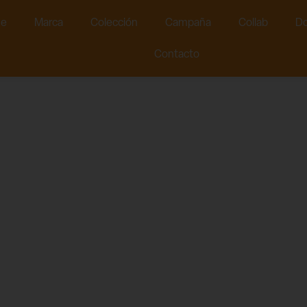
e
Marca
Colección
Campaña
Collab
Do
Contacto