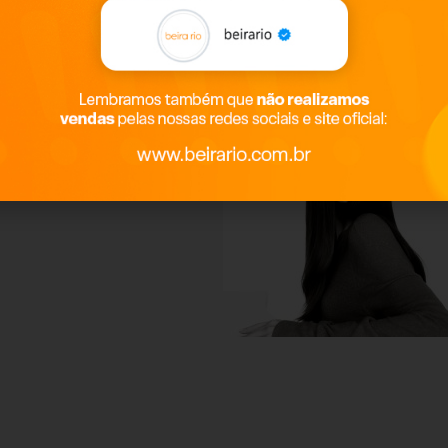
consumidoras, Beira Rio
para crear calzados y
día. Atenta a las
, Beira Rio traduce
ando su compromiso de
iones genuinas de