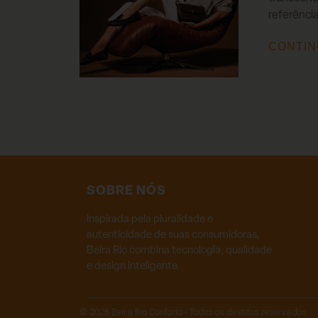
referência
CONTIN
SOBRE NÓS
Inspirada pela pluralidade e
autenticidade de suas consumidoras,
Beira Rio combina tecnologia, qualidade
e design inteligente.
© 2026 Beira Rio Conforto • Todos os diretitos reservados