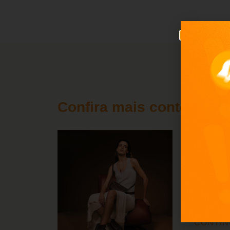
Confira mais conteúdos
Prec
Descubra 
ao look. S
temporada
CONTIN