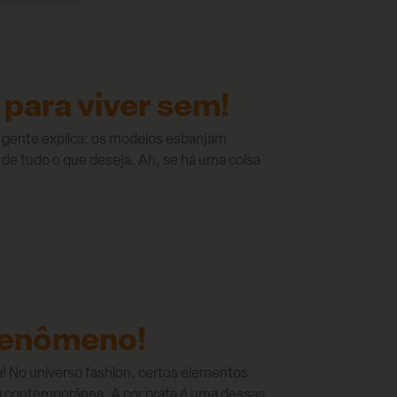
 para viver sem!
 A gente explica: os modelos esbanjam
 de tudo o que deseja. Ah, se há uma coisa
 fenômeno!
ga! No universo fashion, certos elementos
a contemporânea. A cor prata é uma dessas