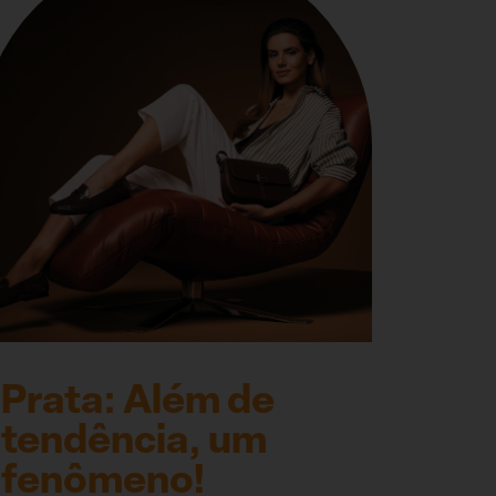
Prata: Além de
tendência, um
fenômeno!