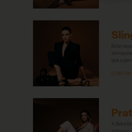
Slin
Bote repar
atemporal
que a gen
CONTIN
Pra
A Beira Ri
transcend