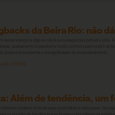
gbacks da Beira Rio: não dá
o nessa seleção e diga se não é pura elegância à primeira vista.
idade, acabamento impecável e muito conforto para você ir atrás
te gosta é acompanhar a ressignificação do empoderamento
UAR LENDO
ta: Além de tendência, um
o oferece modelos incríveis para você brilhar a cada passo. Se jo
em o conceito de tendência e se firmam como pilares da estétic