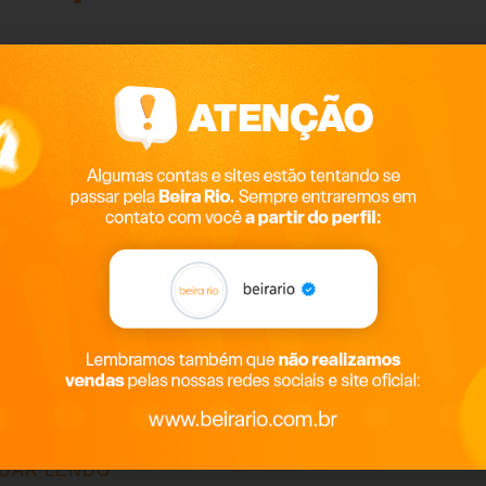
isamos falar sobre as slou
por que ela é a sensação da temporada e de como entrega, ao 
e for da Beira Rio, então… Na onda do revival fashion, as slouch
. Essa bota-desejo, que equilibra magistralmente autoralidade e
UAR LENDO