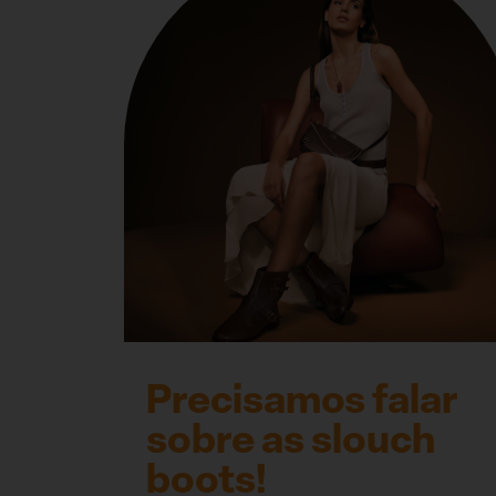
Precisamos falar
sobre as slouch
boots!