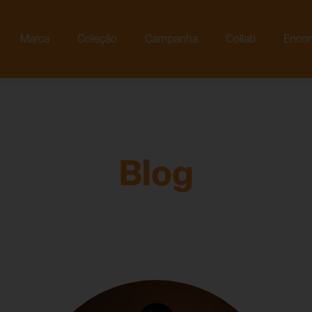
Marca
Coleção
Campanha
Collab
Encon
Blog