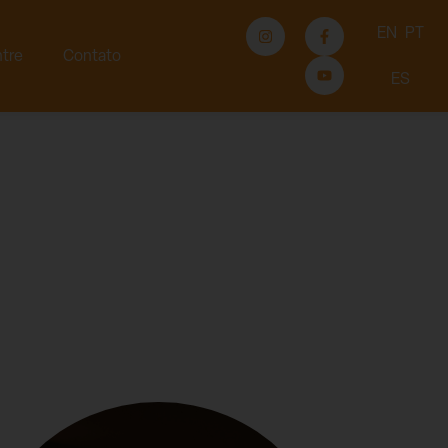
EN
PT
tre
Contato
ES