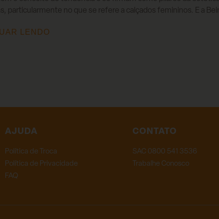
s, particularmente no que se refere a calçados femininos. E a Bei
UAR LENDO
AJUDA
CONTATO
Política de Troca
SAC 0800 541 3536
Política de Privacidade
Trabalhe Conosco
FAQ