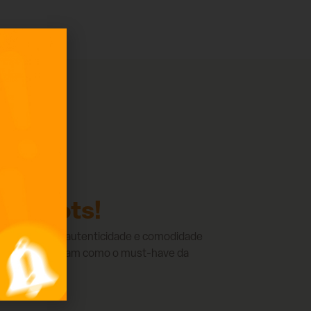
ch boots!
mesmo tempo, autenticidade e comodidade
 boots se reafirmam como o must-have da
 conforto,