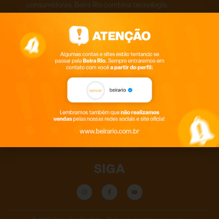
consumidoras, Beira Rio combina tecnologia,
qualidade e design inteligente.
AJUDA
Política de Troca
Política de Privacidade
FAQ
CONTATO
SAC 0800 541 3536
Trabalhe Conosco
SIGA