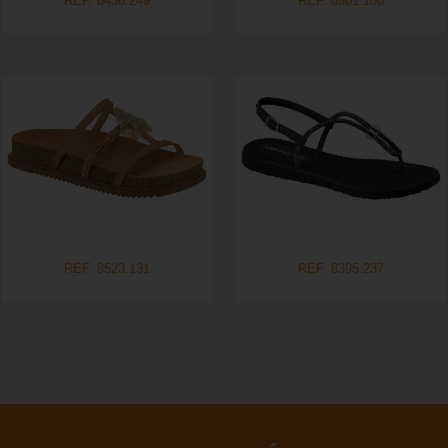
REF. 8436.249
REF. 8561.108
REF. 8523.131
REF. 8395.237