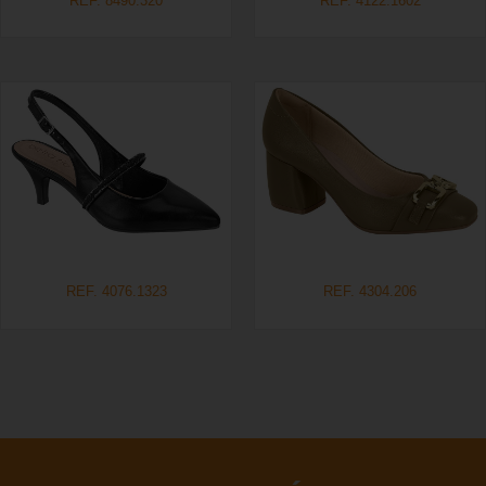
REF. 8490.320
REF. 4122.1602
REF. 4076.1323
REF. 4304.206