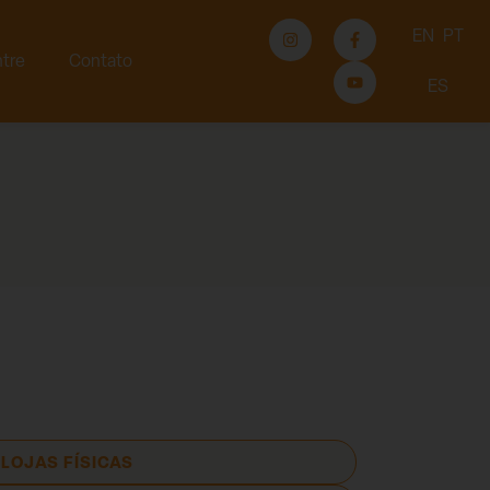
EN
PT
tre
Contato
ES
LOJAS FÍSICAS