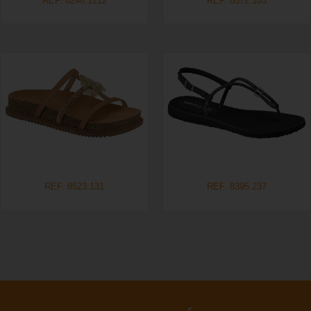
REF. 8246.1212
REF. 8572.103
REF. 8523.131
REF. 8395.237