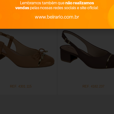
Productos relacionados
REF. 4301.115
REF. 4182.237