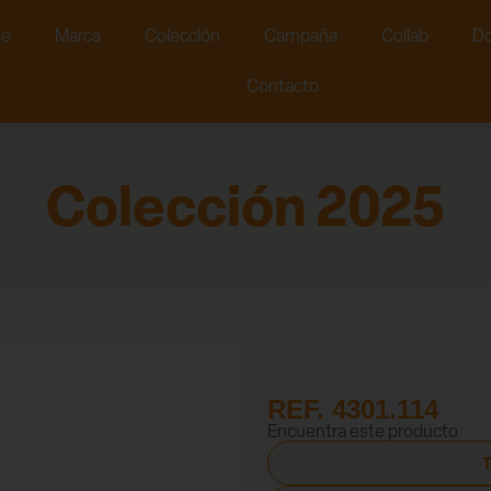
e
Marca
Colección
Campaña
Collab
Do
Contacto
Colección 2025
REF. 4301.114
Encuentra este producto